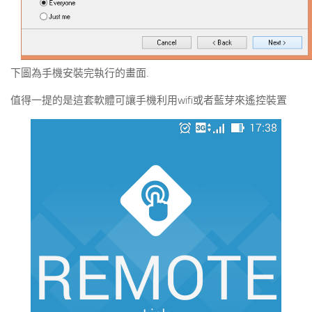
下圖為手機安裝完執行的畫面.
值得一提的是這套軟體可讓手機利用wifi或者藍芽來遙控裝置