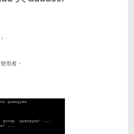
，
新增使用者，