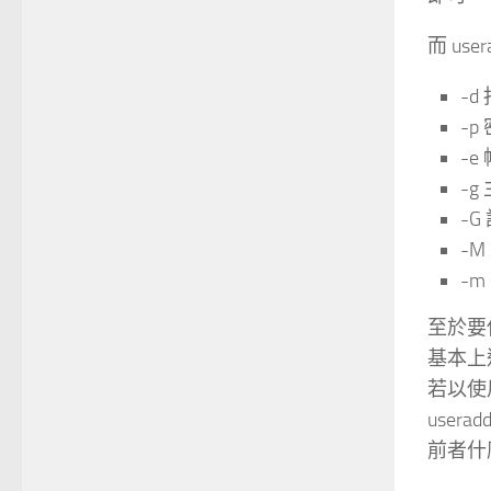
而 u
-
-
-e
-
-
-
-
至於要
基本上
若以使
usera
前者什