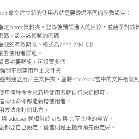
seradd 命令建立新的使用者就需要透過不同的參數設定：
d 指定 home資料夾。登錄後預設進入的目錄，並給予對
p 密碼。設定該帳號的密碼
 帳號的有效期限。格式為YYYY-MM-DD
g 主要使用者群組。
G 設置次要群組，可設置多個
M 強制不創建用戶主文件夾
m 強制建立用戶主文件夾，並將/etc/skel/當中的文件複
使用何種命令來新增使用者就自行決定即可，
這兩個命令都能新增使用者。
用方法來打個比方，
dd 與 adduser 就相當於 VPS 與 共享主機的差異，
麼都要自己設定，後者則是主機商預先設定好。