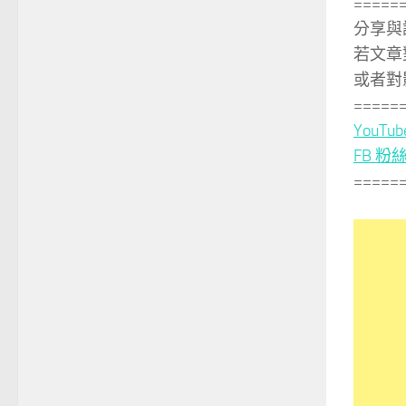
=====
分享與
若文章
或者對
=====
YouTu
FB 粉
=====