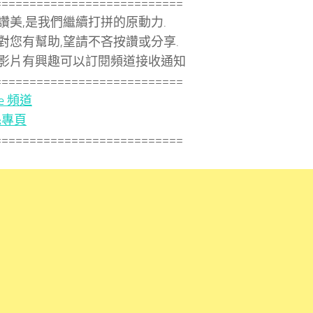
===========================
讚美,是我們繼續打拼的原動力.
對您有幫助,望請不吝按讚或分享.
影片有興趣可以訂閱頻道接收通知
===========================
be 頻道
絲專頁
===========================