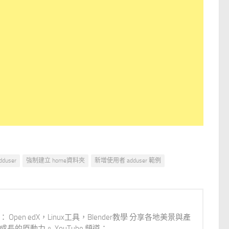
dduser
強制建立 home資料夾
新增使用者 adduser 範例
體： Open edX，Linux工具，Blender教學 分享各地美景與產
原動力。 YouTube 頻道：