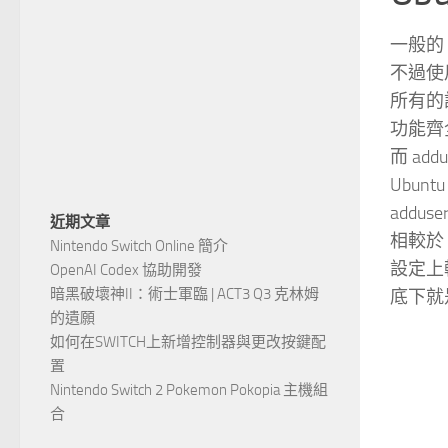
一般的 
不過使用
所有的
功能齊
而 ad
Ubunt
addu
近期文章
相較於
Nintendo Switch Online 簡介
設定上
OpenAI Codex 協助開發
暗黑破壞神II：術士軍臨 | ACT3 Q3 克林姆
底下就是一
的遺願
如何在SWITCH上新增控制器與更改按鍵配
置
Nintendo Switch 2 Pokemon Pokopia 主機組
合