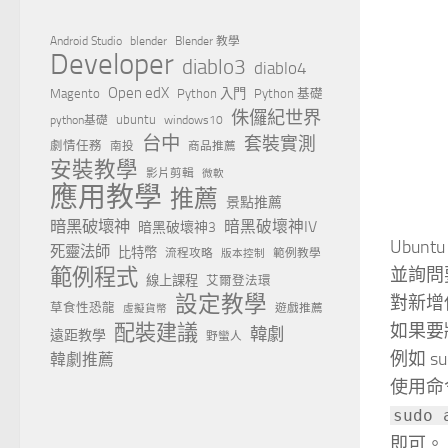
Android Studio
blender
Blender 教學
Developer
diablo3
diablo4
Open edX
Magento
Python 入門
Python 基礎
侏儸紀世界
ubuntu
python基礎
windows10
台中
套裝實測
劇情任務
南投
商品推薦
安裝教學
影片剪輯
微軟
應用教學
推薦
景點推薦
暗黑破壞神
暗黑破壞神IV
暗黑破壞神3
Ubu
死靈法師
比特幣
流程攻略
範例教學
版本控制
範例程式
並詢問
線上課程
艾爾登法環
設定教學
對新增
草食性恐龍
遊戲推薦
虛擬貨幣
配裝建議
如果要
韓劇
遠距教學
野蠻人
例如 su
韓劇推薦
使用命
sudo
即可。