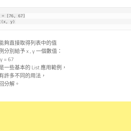
 = [76, 67]

t(x, y)
能夠直接取得列表中的值
分別給予 x , y 一個數值：
 y = 67
一些基本的 List 應用範例，
有許多不同的用法，
回分解。