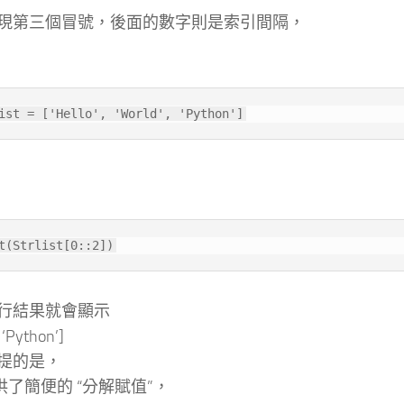
現第三個冒號，後面的數字則是索引間隔，
ist = ['Hello', 'World', 'Python']
t(Strlist[0::2])
行結果就會顯示
, ‘Python’]
提的是，
 提供了簡便的 “分解賦值”，