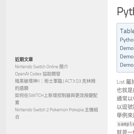
Py
Tabl
Pyth
Demo
Demo
近期文章
Demo
Nintendo Switch Online 簡介
OpenAI Codex 協助開發
暗黑破壞神II：術士軍臨 | ACT3 Q3 克林姆
List
的遺願
也就是
如何在SWITCH上新增控制器與更改按鍵配
通常以中
置
以逗號
Nintendo Switch 2 Pokemon Pokopia 主機組
舉例來
合
sampl
就是一個