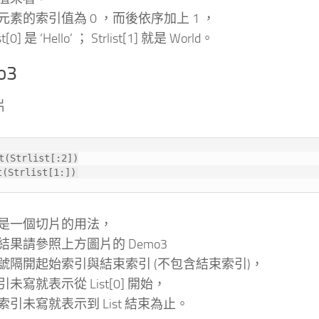
元素的索引值為 0 ，而後依序加上 1 ，
st[0] 是 ‘Hello’ ； Strlist[1] 就是 World。
o3
片
t(Strlist[:2])

t(Strlist[1:])
是一個切片的用法，
結果請參照上方圖片的 Demo3
號隔開起始索引與結束索引 (不包含結束索引)，
未寫就表示從 List[0] 開始，
索引未寫就表示到 List 結束為止。