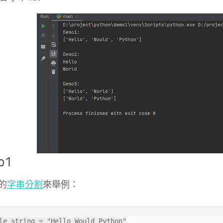
o1
的
字串分割
來舉例：
le_string = "Hello Would Python"
