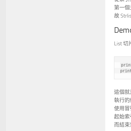
第一個
故 Strli
Dem
List 切
prin
prin
這個就
執行的
使用冒
起始索引
而結束