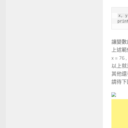
x, y
prin
讓變數
上述範例
x = 76 ,
以上就是
其他還
請待下