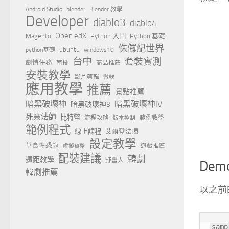
Android Studio
blender
Blender 教學
Developer
diablo3
diablo4
Open edX
Magento
Python 入門
Python 基礎
侏儸紀世界
ubuntu
python基礎
windows10
台中
套裝實測
劇情任務
南投
商品推薦
安裝教學
影片剪輯
微軟
應用教學
推薦
景點推薦
暗黑破壞神
暗黑破壞神IV
暗黑破壞神3
死靈法師
比特幣
流程攻略
範例教學
版本控制
範例程式
線上課程
艾爾登法環
設定教學
草食性恐龍
遊戲推薦
虛擬貨幣
配裝建議
韓劇
遠距教學
野蠻人
Dem
韓劇推薦
以之前
samp