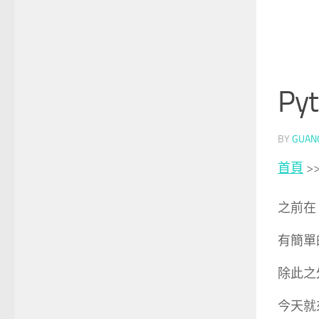
Py
BY
GUAN
首頁
>
之前在
有簡單的
除此之外
今天就