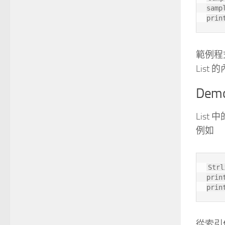
samp
prin
範例程式
List
Dem
Lis
例如
Strl
prin
prin
從索引