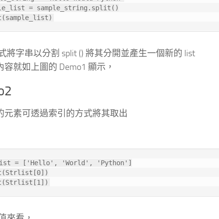
le_list = sample_string.split()

t(sample_list)
將字串以分割 split () 將其分開並產生一個新的 list
 的內容就如上圖的 Demo1 顯示，
o2
t 中的元素可透過索引的方式將其取出
ist = ['Hello', 'World', 'Python']

t(Strlist[0])

t(Strlist[1])
值來看，