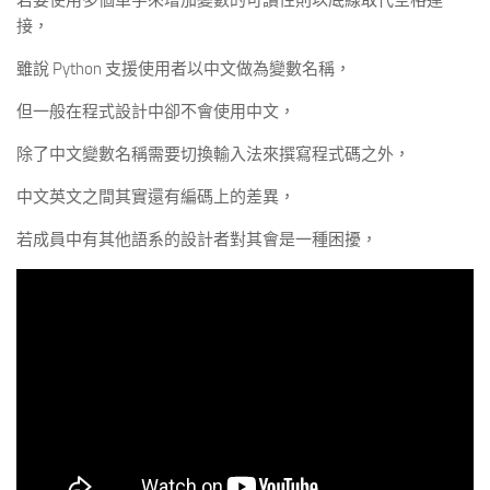
若要使用多個單字來增加變數的可讀性則以底線取代空格連
接，
雖說 Python 支援使用者以中文做為變數名稱，
但一般在程式設計中卻不會使用中文，
除了中文變數名稱需要切換輸入法來撰寫程式碼之外，
中文英文之間其實還有編碼上的差異，
若成員中有其他語系的設計者對其會是一種困擾，