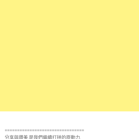
================================
分享與讚美,是我們繼續打拼的原動力.