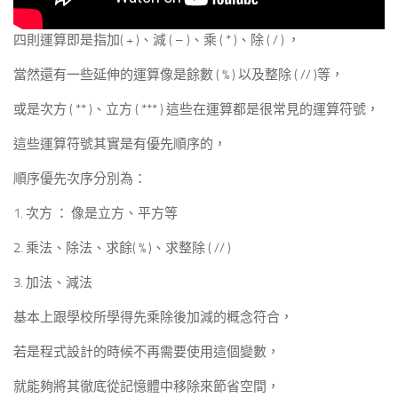
四則運算即是指加( + )、減 ( – )、乘 ( * )、除 ( / ) ，
當然還有一些延伸的運算像是餘數 ( % ) 以及整除 ( // )等，
或是次方 ( ** )、立方 ( *** ) 這些在運算都是很常見的運算符號，
這些運算符號其實是有優先順序的，
順序優先次序分別為：
1. 次方 ： 像是立方、平方等
2. 乘法、除法、求餘( % )、求整除 ( // )
3. 加法、減法
基本上跟學校所學得先乘除後加減的概念符合，
若是程式設計的時候不再需要使用這個變數，
就能夠將其徹底從記憶體中移除來節省空間，