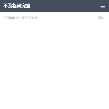
不及格研究室
Skip to content
ARDUINO
/
RESEARCH
0