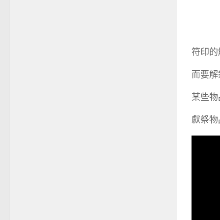
符印的
而要解
某些物
獻祭物