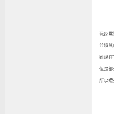
玩家需
並將其
雖說在
但是部
所以還