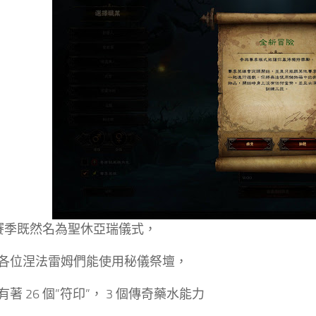
8 賽季既然名為聖休亞瑞儀式，
各位涅法雷姆們能使用秘儀祭壇，
著 26 個”符印”， 3 個傳奇藥水能力