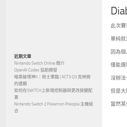
Di
此次賽
單純就
因為個
近期文章
Nintendo Switch Online 簡介
僅能選
OpenAI Codex 協助開發
暗黑破壞神II：術士軍臨 | ACT3 Q3 克林姆
沒辦法
的遺願
如何在SWITCH上新增控制器與更改按鍵配
但是大
置
當然某
Nintendo Switch 2 Pokemon Pokopia 主機組
合