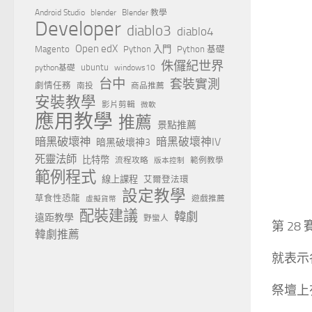
Android Studio
blender
Blender 教學
Developer
diablo3
diablo4
Open edX
Magento
Python 入門
Python 基礎
侏儸紀世界
ubuntu
python基礎
windows10
台中
套裝實測
劇情任務
南投
商品推薦
安裝教學
影片剪輯
微軟
應用教學
推薦
景點推薦
暗黑破壞神
暗黑破壞神IV
暗黑破壞神3
死靈法師
比特幣
流程攻略
範例教學
版本控制
範例程式
線上課程
艾爾登法環
設定教學
草食性恐龍
遊戲推薦
虛擬貨幣
配裝建議
韓劇
遠距教學
野蠻人
第 2
韓劇推薦
就表示
祭壇上有