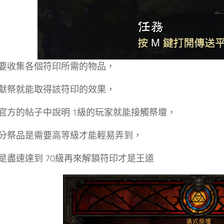
要收集各個符印所需的物品，
獻祭就能取得該符印的效果，
官方的帖子中說明 1級的玩家就能接觸祭壇，
分祭品是需要高等級才能輕易弄到，
是盡速達到 70級再來解鎖符印才是王道