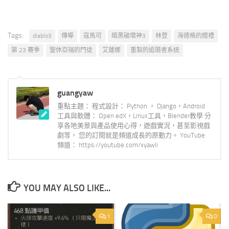
Tags:
diablo3
傳導
寇馬可
暗黑破壞神3
林登
海德格的贈禮
第 23 賽季
聖休亞瑞的門徒
艾蓮娜
重製的追隨者系統
guangyaw
重點主題： 程式設計： Python ， Django，Android
工具與軟體： Open edX，Linux工具，Blender教學 分
享各地美景與產品使用心得，遊戲實況，甚至影視戲
劇等， 您的訂閱就是頻道成長的原動力。 YouTube
頻道： https://youtube.com/xyawli
YOU MAY ALSO LIKE...
1
0