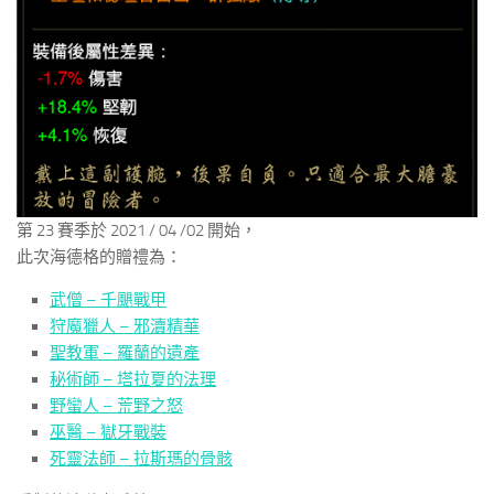
第 23 賽季於 2021 / 04 /02 開始，
此次海德格的贈禮為：
武僧 – 千颶戰甲
狩魔獵人 – 邪瀆精華
聖教軍 – 羅蘭的遺產
秘術師 – 塔拉夏的法理
野蠻人 – 荒野之怒
巫醫 – 獄牙戰裝
死靈法師 – 拉斯瑪的骨骸