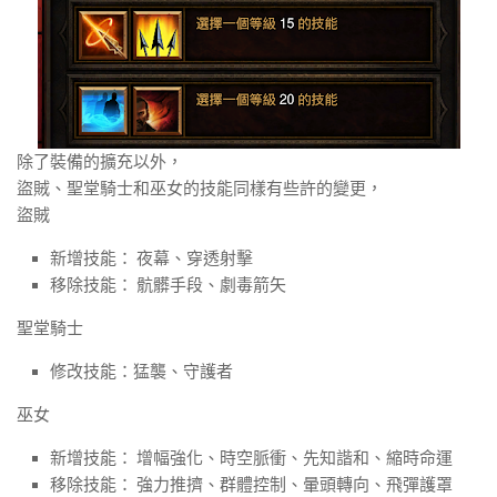
除了裝備的擴充以外，
盜賊、聖堂騎士和巫女的技能同樣有些許的變更，
盜賊
新增技能： 夜幕、穿透射擊
移除技能： 骯髒手段、劇毒箭矢
聖堂騎士
修改技能：猛襲、守護者
巫女
新增技能： 增幅強化、時空脈衝、先知諧和、縮時命運
移除技能： 強力推擠、群體控制、暈頭轉向、飛彈護罩