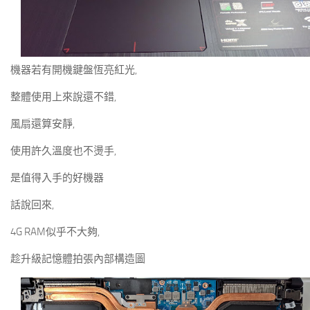
機器若有開機鍵盤恆亮紅光,
整體使用上來說還不錯,
風扇還算安靜,
使用許久溫度也不燙手,
是值得入手的好機器
話說回來,
4G RAM似乎不大夠,
趁升級記憶體拍張內部構造圖