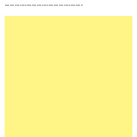
================================