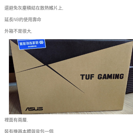
還避免灰塵積結在散熱鰭片上,
延長NB的使用壽命
外箱不是很大,
裡面有兩層,
裝有機器本體與背包一個,