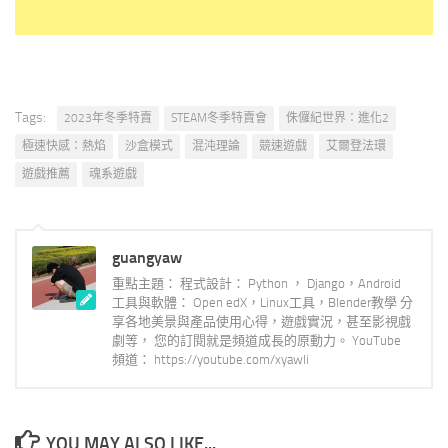
Tags:
2023年冬季特賣
STEAM冬季特賣會
侏儸紀世界：進化2
極速快感：熱焰
沙盒模式
混沌理論
競速遊戲
艾爾登法環
遊戲推薦
魂系遊戲
guangyaw
重點主題： 程式設計： Python ， Django，Android
工具與軟體： Open edX，Linux工具，Blender教學 分
享各地美景與產品使用心得，遊戲實況，甚至影視戲
劇等， 您的訂閱就是頻道成長的原動力。 YouTube
頻道： https://youtube.com/xyawli
YOU MAY ALSO LIKE...