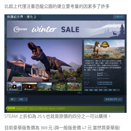
比起上代僅注重恐龍公園的建立要考量的因素多了許多
STEAM 上折扣為 25 % 也就是原價的四分之一可以購得，
目前豪華版售價為 369 元 (與一般版差價 47 元 當然買豪華版)