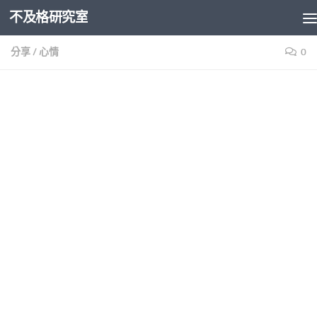
不及格研究室
Skip to content
分享
/
心情
0