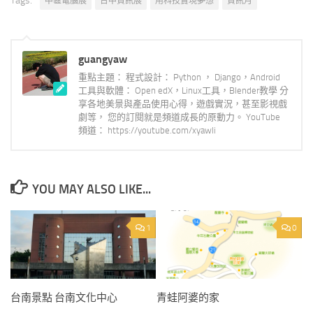
Tags:
中區電腦展
台中資訊展
用科技實現夢想
資訊月
guangyaw
重點主題： 程式設計： Python ， Django，Android
工具與軟體： Open edX，Linux工具，Blender教學 分
享各地美景與產品使用心得，遊戲實況，甚至影視戲
劇等， 您的訂閱就是頻道成長的原動力。 YouTube
頻道： https://youtube.com/xyawli
YOU MAY ALSO LIKE...
1
0
台南景點 台南文化中心
青蛙阿婆的家