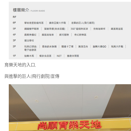
育樂天地的入口,
與進擊的巨人(飛行劇院)宣傳