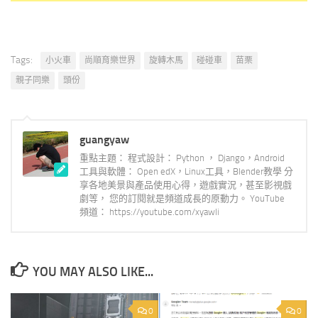
Tags:
小火車
尚順育樂世界
旋轉木馬
碰碰車
苗栗
親子同樂
頭份
guangyaw
重點主題： 程式設計： Python ， Django，Android
工具與軟體： Open edX，Linux工具，Blender教學 分
享各地美景與產品使用心得，遊戲實況，甚至影視戲
劇等， 您的訂閱就是頻道成長的原動力。 YouTube
頻道： https://youtube.com/xyawli
YOU MAY ALSO LIKE...
0
0