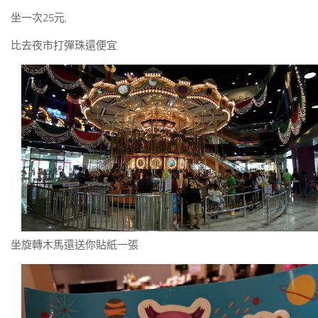
坐一次25元,
比去夜市打彈珠還便宜
坐旋轉木馬還送你貼紙一張