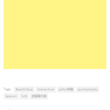
Tags:
BeautifulSoup
chrome driver
python爬蟲
pyvirtualdisplay
Selenium
Xvfb
虛擬顯示器