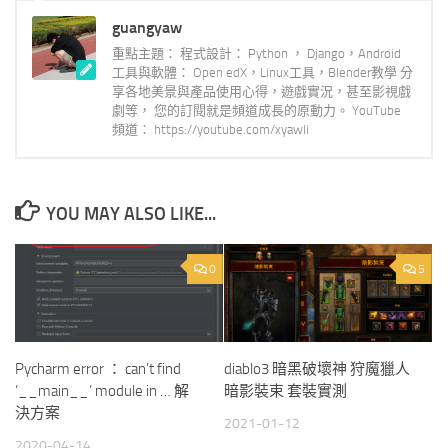
guangyaw
重點主題： 程式設計： Python ， Django，Android
工具與軟體： Open edX，Linux工具，Blender教學 分
享各地美景與產品使用心得，遊戲實況，甚至影視戲
劇等， 您的訂閱就是頻道成長的原動力。 YouTube
頻道： https://youtube.com/xyawli
YOU MAY ALSO LIKE...
0
5
Pycharm error ： can’t find
diablo3 暗黑破壞神 狩魔獵人
‘__main__’ module in … 解
暗影裝束 套裝實測
決方案
2021-01-12
2020-04-14