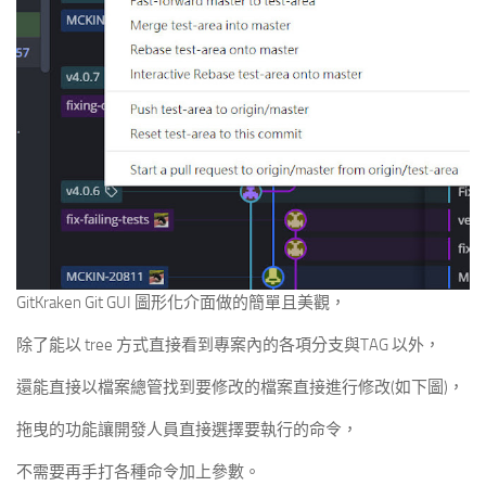
GitKraken Git GUI 圖形化介面做的簡單且美觀，
除了能以 tree 方式直接看到專案內的各項分支與TAG 以外，
還能直接以檔案總管找到要修改的檔案直接進行修改(如下圖)，
拖曳的功能讓開發人員直接選擇要執行的命令，
不需要再手打各種命令加上參數。