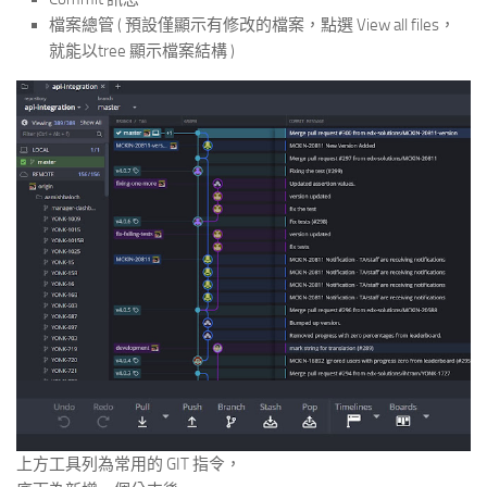
檔案總管 ( 預設僅顯示有修改的檔案，點選 View all files，
就能以tree 顯示檔案結構 )
上方工具列為常用的 GIT 指令，