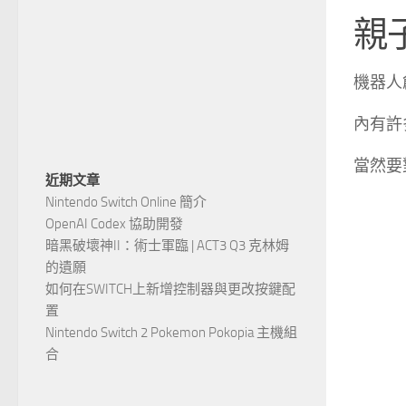
親
機器人
內有許
當然要
近期文章
Nintendo Switch Online 簡介
OpenAI Codex 協助開發
暗黑破壞神II：術士軍臨 | ACT3 Q3 克林姆
的遺願
如何在SWITCH上新增控制器與更改按鍵配
置
Nintendo Switch 2 Pokemon Pokopia 主機組
合