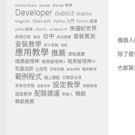
Android Studio
blender
Blender 教學
Developer
diablo3
diablo4
Open edX
Magento
Python 入門
Python 基礎
侏儸紀世界
ubuntu
python基礎
windows10
台中
套裝實測
劇情任務
南投
商品推薦
機器人
安裝教學
影片剪輯
微軟
應用教學
推薦
除了廢
景點推薦
暗黑破壞神
暗黑破壞神IV
暗黑破壞神3
也都算
死靈法師
比特幣
流程攻略
範例教學
版本控制
範例程式
線上課程
艾爾登法環
設定教學
草食性恐龍
遊戲推薦
虛擬貨幣
配裝建議
韓劇
遠距教學
野蠻人
韓劇推薦