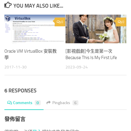
YOU MAY ALSO LIKE...
0
0
Oracle VM VirtualBox 安裝教
[影視戲劇]今生是第一次
學
Because This Is My First Life
2017-11-30
2023-09-24
6 RESPONSES
Comments
0
Pingbacks
6
發佈留言