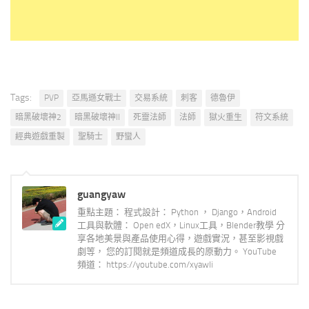
Tags:
PVP
亞馬遜女戰士
交易系統
刺客
德魯伊
暗黑破壞神2
暗黑破壞神II
死靈法師
法師
獄火重生
符文系統
經典遊戲重製
聖騎士
野蠻人
guangyaw
重點主題： 程式設計： Python ， Django，Android
工具與軟體： Open edX，Linux工具，Blender教學 分
享各地美景與產品使用心得，遊戲實況，甚至影視戲
劇等， 您的訂閱就是頻道成長的原動力。 YouTube
頻道： https://youtube.com/xyawli