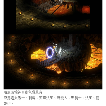
暗黑破壞神 II 腳色職業有
亞馬遜女戰士、刺客、死靈法師、野蠻人、聖騎士、法師、德
魯伊，