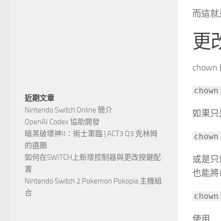
而這就
更
cho
chow
近期文章
Nintendo Switch Online 簡介
如果只
OpenAI Codex 協助開發
暗黑破壞神II：術士軍臨 | ACT3 Q3 克林姆
chow
的遺願
如何在SWITCH上新增控制器與更改按鍵配
或是只
置
也能將
Nintendo Switch 2 Pokemon Pokopia 主機組
合
chow
使用