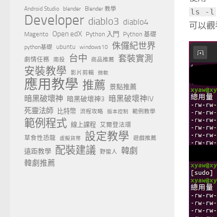
Android Studio
blender
Blender 教學
ls -l
Developer
diablo3
diablo4
可以觀
Open edX
Magento
Python 入門
Python 基礎
侏儸紀世界
ubuntu
python基礎
windows10
台中
套裝實測
劇情任務
南投
商品推薦
安裝教學
影片剪輯
微軟
應用教學
推薦
景點推薦
暗黑破壞神
暗黑破壞神IV
暗黑破壞神3
死靈法師
比特幣
流程攻略
範例教學
版本控制
範例程式
線上課程
艾爾登法環
設定教學
草食性恐龍
遊戲推薦
虛擬貨幣
配裝建議
韓劇
遠距教學
野蠻人
韓劇推薦