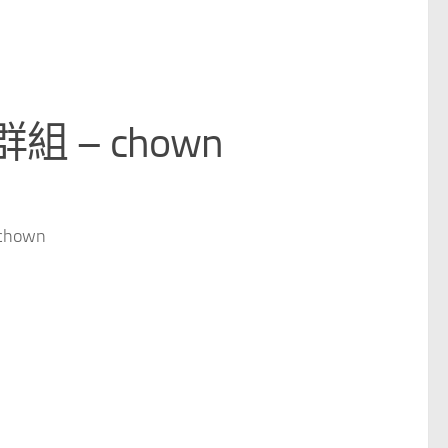
– chown
hown