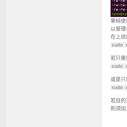
單純使用
以管理
在上述
sudo 
若只需
sudo 
或是只
sudo 
若目的
則須加