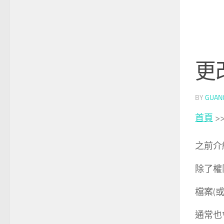
更
BY
GUAN
首頁
>
之前介
除了權
檔案(
通常也