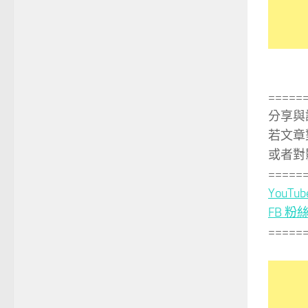
=====
分享與
若文章
或者對
=====
YouTu
FB 粉
=====