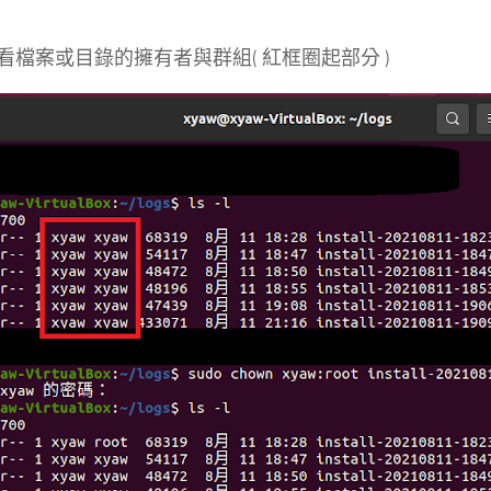
看檔案或目錄的擁有者與群組( 紅框圈起部分 )