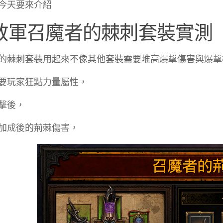
今天要來介紹
教軍召魔者的棘刺套裝實測
的棘刺套裝用起來不像其他套裝需要堆高爆擊傷害與爆擊
要玩家狂點力量屬性，
擊後，
加成後的荊棘傷害，