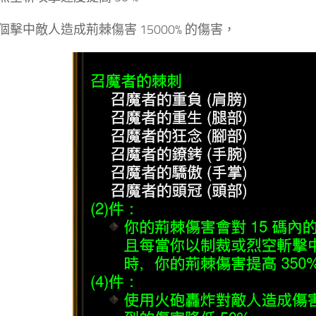
個擊中敵人造成荊棘傷害 15000% 的傷害，