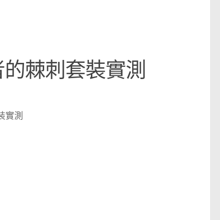
魔者的棘刺套裝實測
裝實測