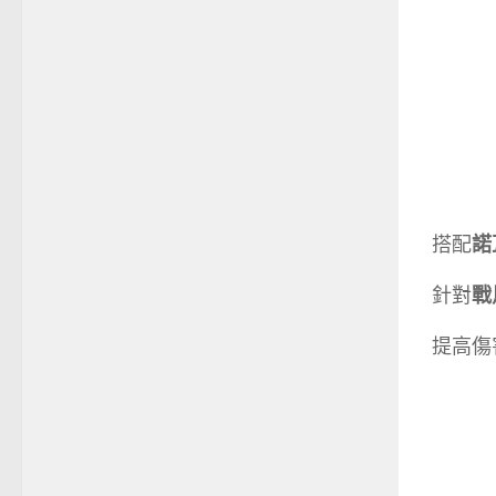
搭配
諾
針對
戰
提高傷害