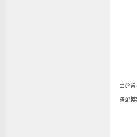
至於寶
搭配
博