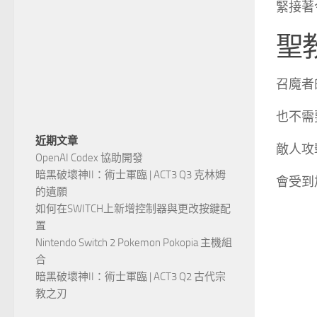
緊接著
聖
召魔者
也不需
近期文章
敵人攻
OpenAI Codex 協助開發
暗黑破壞神II：術士軍臨 | ACT3 Q3 克林姆
會受到
的遺願
如何在SWITCH上新增控制器與更改按鍵配
置
Nintendo Switch 2 Pokemon Pokopia 主機組
合
暗黑破壞神II：術士軍臨 | ACT3 Q2 古代宗
教之刃