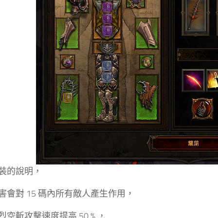
裝的說明，
害會對 15 碼內所有敵人產生作用，
烈空斬攻擊速度提高 50 % ，