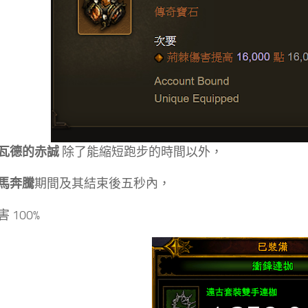
瓦德的赤誠
除了能縮短跑步的時間以外，
馬奔騰
期間及其結束後五秒內，
 100%