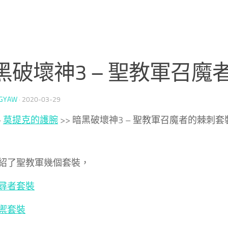
黑破壞神3 – 聖教軍召
GYAW
·
2020-03-29
>
莫提克的護腕
>>
暗黑破壞神3 – 聖教軍召魔者的棘刺套
紹了聖教軍幾個套裝，
尋者套裝
禦套裝