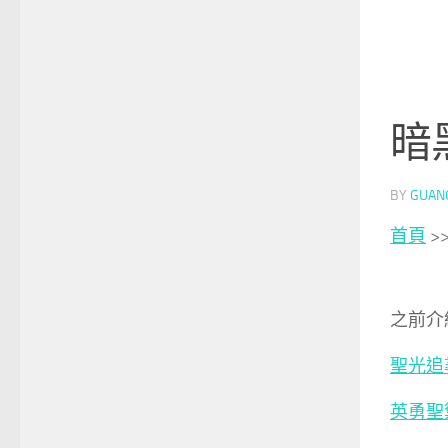
暗
BY
GUAN
首頁
>
之前介
聖光追
英勇聖