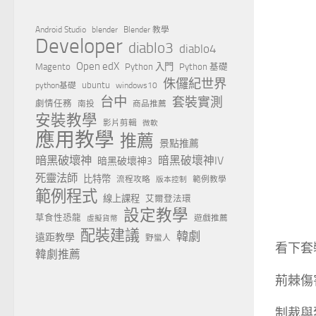
Android Studio
blender
Blender 教學
Developer
diablo3
diablo4
Open edX
Magento
Python 入門
Python 基礎
侏儸紀世界
ubuntu
python基礎
windows10
台中
套裝實測
劇情任務
南投
商品推薦
安裝教學
影片剪輯
微軟
應用教學
推薦
景點推薦
暗黑破壞神
暗黑破壞神IV
暗黑破壞神3
死靈法師
比特幣
流程攻略
範例教學
版本控制
範例程式
線上課程
艾爾登法環
設定教學
草食性恐龍
遊戲推薦
虛擬貨幣
配裝建議
韓劇
遠距教學
野蠻人
看下套
韓劇推薦
荊棘傷
制裁與