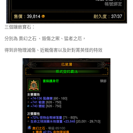
三個鑲嵌寶石：
分別為 奧幻之石 、毀傷之禦、猛者之厄，
得到非物理減傷、近戰傷害以及針對菁英怪的特效