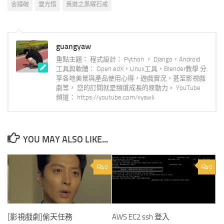
金鐘破
靈光悟
黃道之黑曜石戒
guangyaw
重點主題： 程式設計： Python ， Django，Android
工具與軟體： Open edX，Linux工具，Blender教學 分
享各地美景與產品使用心得，遊戲實況，甚至影視戲
劇等， 您的訂閱就是頻道成長的原動力。 YouTube
頻道： https://youtube.com/xyawli
YOU MAY ALSO LIKE...
0
0
[影視戲劇]偷天任務
AWS EC2 ssh 登入