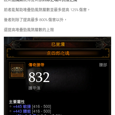
前者能幫助堆疊勁風煞層數並最多提高 125% 傷害，
後者則除了提高最多 800% 傷害以外，
還提高堆疊勁風煞層數的上限