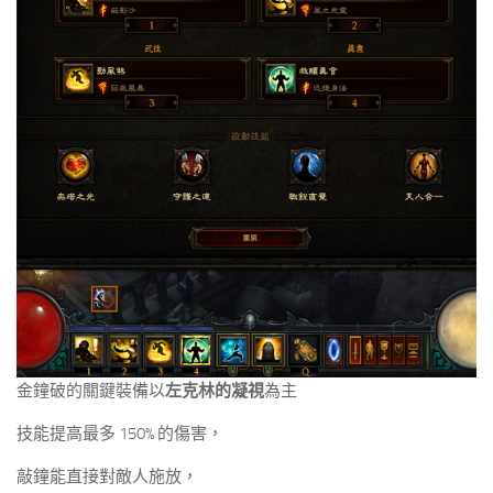
金鐘破的關鍵裝備以
左克林的凝視
為主
技能提高最多 150% 的傷害，
敲鐘能直接對敵人施放，