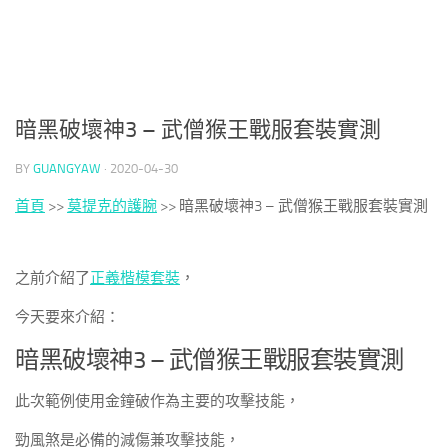
暗黑破壞神3 – 武僧猴王戰服套裝實測
BY
GUANGYAW
·
2020-04-30
首頁
>>
莫提克的護腕
>>
暗黑破壞神3 – 武僧猴王戰服套裝實測
之前介紹了
正義楷模套裝
，
今天要來介紹：
暗黑破壞神3 – 武僧猴王戰服套裝實測
此次範例使用金鐘破作為主要的攻擊技能，
勁風煞是必備的減傷兼攻擊技能，