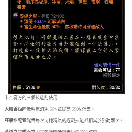
卡奈魔方的三個技能則使用
大殿香炬
降低精氣消耗 50% 並提高 550% 傷害，
狂擊
搭配
靈光悟
每次消耗精氣的近戰技能都相當於發動兩次，