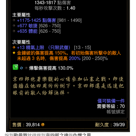
說到
勁風煞
就得提到
京四郎之魂
與
仇憎之風