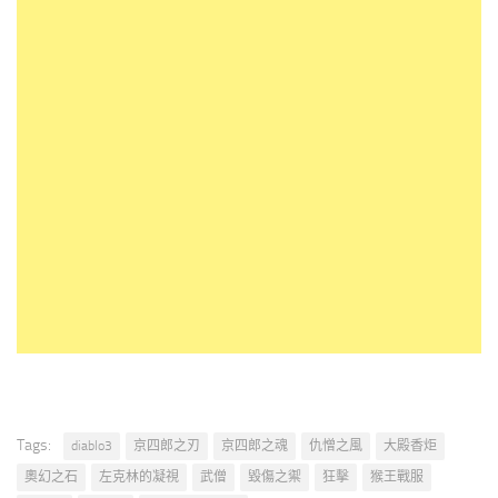
Tags:
diablo3
京四郎之刃
京四郎之魂
仇憎之風
大殿香炬
奧幻之石
左克林的凝視
武僧
毀傷之禦
狂擊
猴王戰服