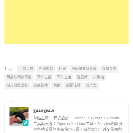
Tags:
亡者之握
兇蠻蝙蝠
巨屍
巴庫里叢林裹腰
強酸毒雲
暗黑破壞神巫醫
死亡之壁
死亡之疽
殭屍犬
火蝙蝠
獄牙戰裝套裝
突屍衝撞
茵蔯
蝙蝠法杖
食人魚
guangyaw
重點主題： 程式設計： Python ， Django，Android
工具與軟體： Open edX，Linux工具，Blender教學 分
享各地美景與產品使用心得，遊戲實況，甚至影視戲