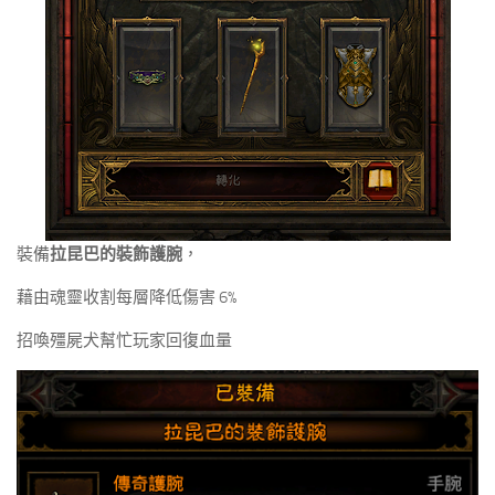
裝備
拉昆巴的裝飾護腕
，
藉由魂靈收割每層降低傷害 6%
招喚殭屍犬幫忙玩家回復血量