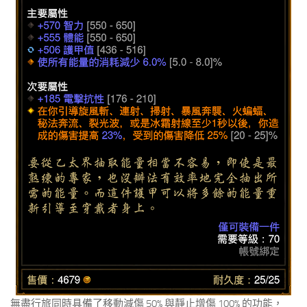
無盡行旅同時具備了移動減傷 50% 與靜止增傷 100% 的功能，