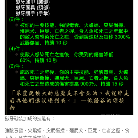
獄牙戰裝加成的技能有：
強酸毒雲、火蝙蝠、突屍衝撞、殭屍犬、巨屍、亡者之握、食