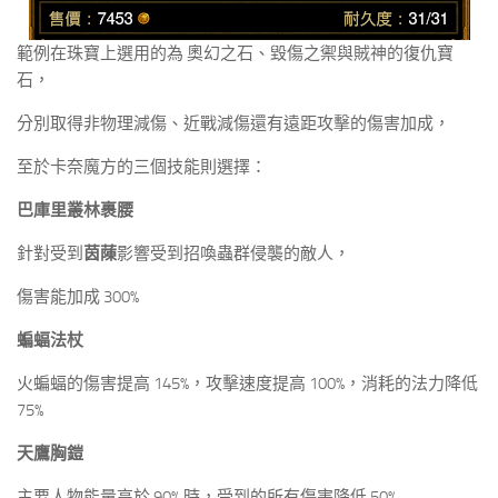
範例在珠寶上選用的為 奧幻之石、毀傷之禦與賊神的復仇寶
石，
分別取得非物理減傷、近戰減傷還有遠距攻擊的傷害加成，
至於卡奈魔方的三個技能則選擇：
巴庫里叢林裹腰
針對受到
茵蔯
影響受到招喚蟲群侵襲的敵人，
傷害能加成 300%
蝙蝠法杖
火蝙蝠的傷害提高 145%，攻擊速度提高 100%，消耗的法力降低
75%
天鷹胸鎧
主要人物能量高於 90% 時，受到的所有傷害降低 50%