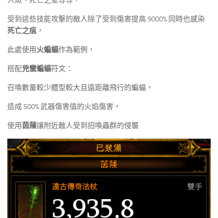
人魚、死亡之壁等等，
受到這些技能攻擊的敵人除了受到傷害提高 9000% 同時也感染
死亡之疽
，
此處使用
火蝙蝠
作為範例，
搭配
兇蠻蝙蝠
符文：
召喚數量較少體型較大且遠距離飛行的蝙蝠，
造成 500% 武器傷害值的火焰傷害，
使用
茵蔯
讓附近敵人受到招喚蟲群的侵襲