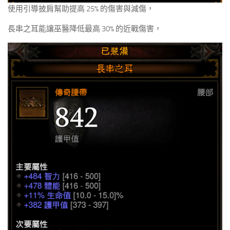
使用引導披肩幫助提高 25% 的傷害與減傷，
長串之耳能讓巫醫降低最高 30% 的近戰傷害，