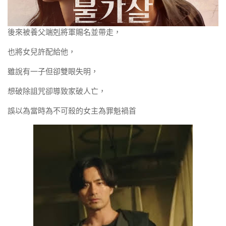
後來被養父端剋將軍賜名並帶走，
也將女兒許配給他，
雖說有一子但卻雙眼失明，
想破除詛咒卻導致家破人亡，
誤以為當時為不可殺的女主為罪魁禍首