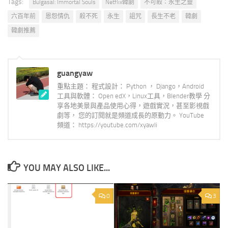
Tags:
Bulgasal: Immortal Souls
Netflix韓劇
不可殺：永生之靈
六百年前
恩怨情仇
殺不死
永生
詛咒
長生不老
韓劇
韓劇推薦
guangyaw
重點主題： 程式設計： Python ， Django，Android
工具與軟體： Open edX，Linux工具，Blender教學 分
享各地美景與產品使用心得，遊戲實況，甚至影視戲
劇等， 您的訂閱就是頻道成長的原動力。 YouTube
頻道： https://youtube.com/xyawli
YOU MAY ALSO LIKE...
0
3