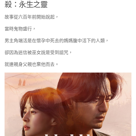
殺：永生之靈
故事從六百年前開始說起，
當時鬼物盛行，
男主角端活是在懷孕中死去的媽媽腹中活下的人類，
卻因為迷信被巫女說是受到詛咒，
就連親身父親也棄他而去。