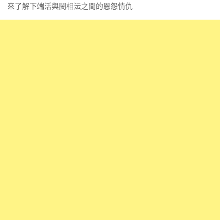
來了解下端活與閔相沄之間的恩怨情仇