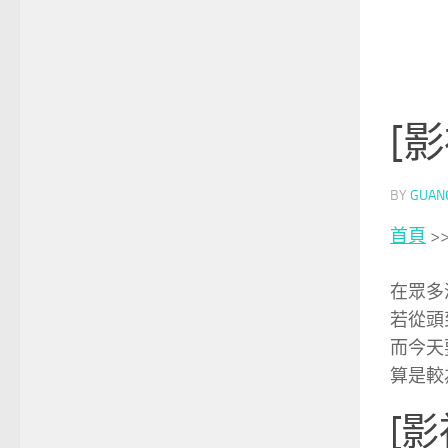
[
BY
GUAN
首頁
>
在眾多
若從頭
而今天
算是較
[