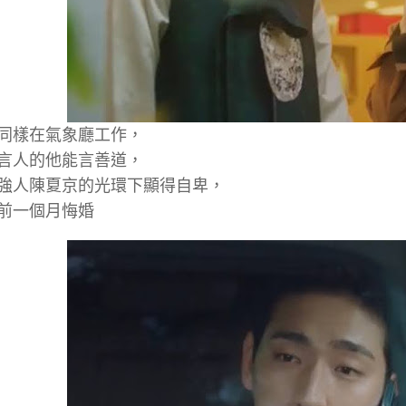
同樣在氣象廳工作，
言人的他能言善道，
強人陳夏京的光環下顯得自卑，
前一個月悔婚