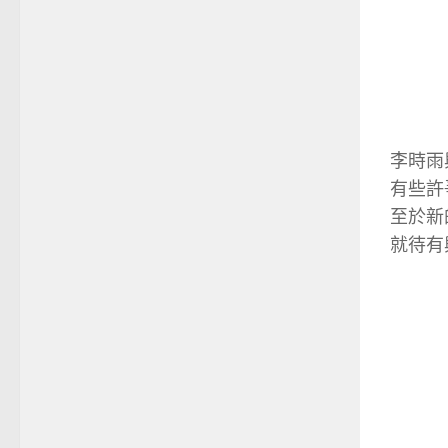
李時雨
有些許
至於新
就待有