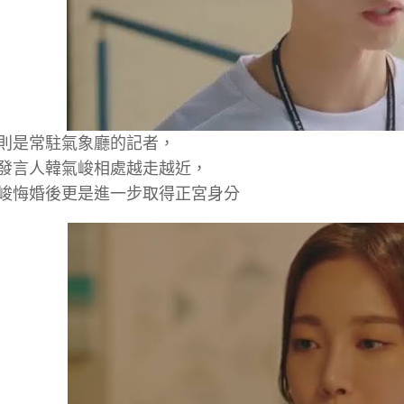
則是常駐氣象廳的記者，
發言人韓氣峻相處越走越近，
峻悔婚後更是進一步取得正宮身分