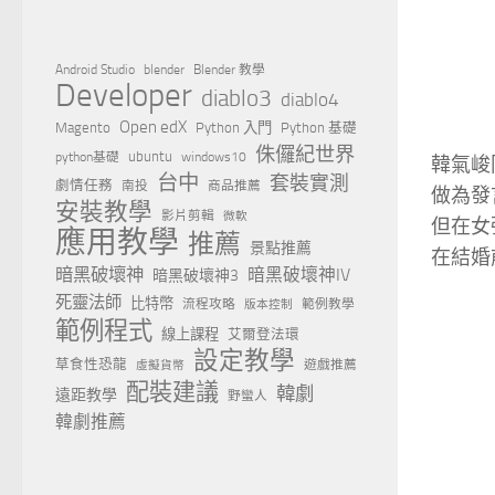
Android Studio
blender
Blender 教學
Developer
diablo3
diablo4
Open edX
Magento
Python 入門
Python 基礎
侏儸紀世界
ubuntu
python基礎
windows10
韓氣峻
台中
套裝實測
劇情任務
南投
商品推薦
做為發
安裝教學
影片剪輯
微軟
但在女
應用教學
推薦
景點推薦
在結婚
暗黑破壞神
暗黑破壞神IV
暗黑破壞神3
死靈法師
比特幣
流程攻略
範例教學
版本控制
範例程式
線上課程
艾爾登法環
設定教學
草食性恐龍
遊戲推薦
虛擬貨幣
配裝建議
韓劇
遠距教學
野蠻人
韓劇推薦