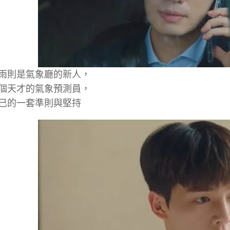
雨則是氣象廳的新人，
個天才的氣象預測員，
己的一套準則與堅持