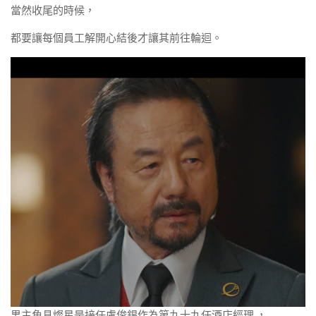
當然收尾的時候，
都要讓每個員工解開心結後才讓其前往輪迴。
男主角具燦星是接任盧俊錫作為第九十九任酒店經理 ，