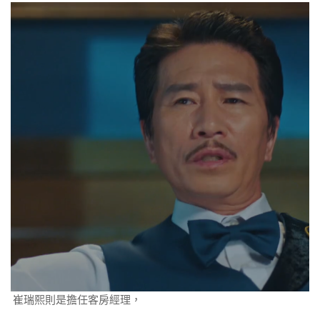
崔瑞熙則是擔任客房經理，