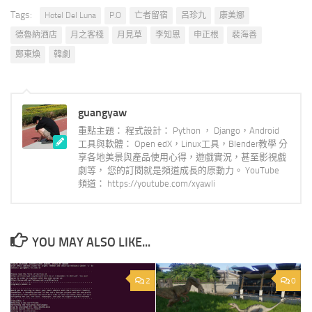
Tags:
Hotel Del Luna
P.O
亡者留宿
呂珍九
康美娜
德魯納酒店
月之客棧
月見草
李知恩
申正根
裴海善
鄭東煥
韓劇
guangyaw
重點主題： 程式設計： Python ， Django，Android
工具與軟體： Open edX，Linux工具，Blender教學 分
享各地美景與產品使用心得，遊戲實況，甚至影視戲
劇等， 您的訂閱就是頻道成長的原動力。 YouTube
頻道： https://youtube.com/xyawli
YOU MAY ALSO LIKE...
2
0