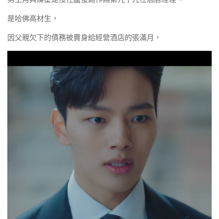
是哈佛高材生，
因父親欠下的債務被賣身給經營酒店的張滿月，