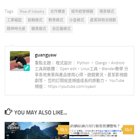
Tags:
Rise of Industry
合作機會
城市經營模擬
場景模式
工業崛起
挑戰模式
教學模式
沙盒模式
產業與物流規劃
精神時光屋
職業模式
自定義模式
guangyaw
重點主題： 程式設計： Python ， Django，Android
工具與軟體： Open edX，Linux工具，Blender教學 分
享各地美景與產品使用心得，遊戲實況，甚至影視戲
劇等， 您的訂閱就是頻道成長的原動力。 YouTube
頻道： https://youtube.com/xyawli
YOU MAY ALSO LIKE...
3
0