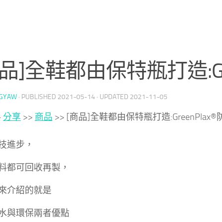
商品]全鞋都由保特瓶打造:Gr
GYAW
· PUBLISHED
2021-05-14
· UPDATED
2021-11-05
>
分享
>>
商品
>>
[商品]全鞋都由保特瓶打造:GreenPlax
技進步，
料都可回收再製，
來介紹的就是
水與環保兩者優點