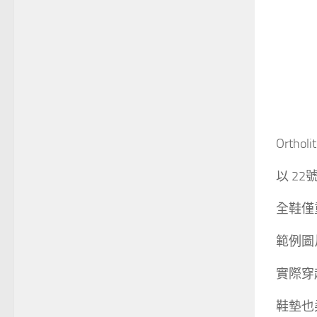
Orth
以 2
全鞋僅重
範例圖
實際穿
鞋墊也