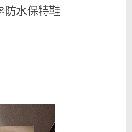
ax®防水保特鞋