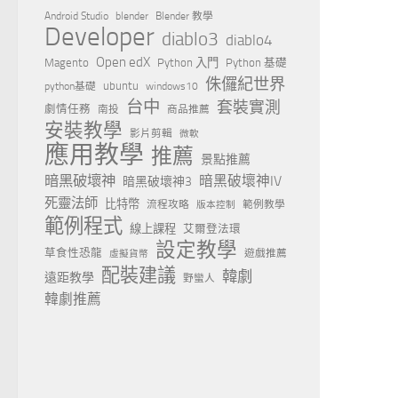
Android Studio
blender
Blender 教學
Developer
diablo3
diablo4
Open edX
Magento
Python 入門
Python 基礎
侏儸紀世界
ubuntu
python基礎
windows10
台中
套裝實測
劇情任務
南投
商品推薦
安裝教學
影片剪輯
微軟
應用教學
推薦
景點推薦
暗黑破壞神
暗黑破壞神IV
暗黑破壞神3
死靈法師
比特幣
流程攻略
範例教學
版本控制
範例程式
線上課程
艾爾登法環
設定教學
草食性恐龍
遊戲推薦
虛擬貨幣
配裝建議
韓劇
遠距教學
野蠻人
韓劇推薦