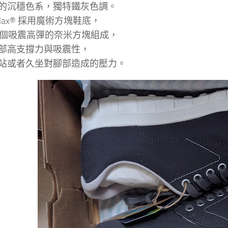
的沉穩色系，獨特鐵灰色調。
nPlax® 採用魔術方塊鞋底，
02 個吸震高彈的奈米方塊組成，
部高支撐力與吸震性，
站或者久坐對腳部造成的壓力。