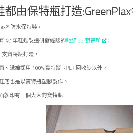
都由保特瓶打造:GreenPl
nPlax® 防水保特鞋，
有 40 年鞋類製造研發經驗的
馳綠 22 製夢所
，
15 支寶特瓶打造，
、織線採用 100% 寶特瓶 RPET 回收紗以外，
鞋底也是以寶特瓶塑膠製作。
面就印有一個大大的寶特瓶