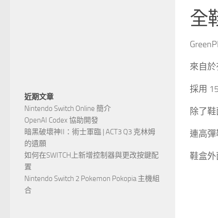
全鞋
Gree
來自於
採用 
近期文章
Nintendo Switch Online 簡介
除了鞋面
OpenAI Codex 協助開發
暗黑破壞神II：術士軍臨 | ACT3 Q3 克林姆
連高彈
的遺願
如何在SWITCH上新增控制器與更改按鍵配
鞋盒外
置
Nintendo Switch 2 Pokemon Pokopia 主機組
合