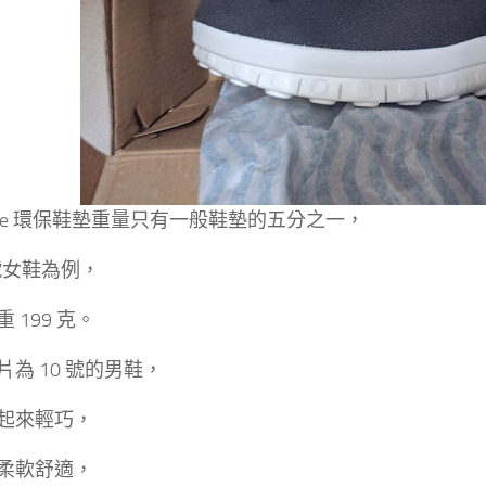
olite 環保鞋墊重量只有一般鞋墊的五分之一，
2號女鞋為例，
 199 克。
片為 10 號的男鞋，
起來輕巧，
柔軟舒適，