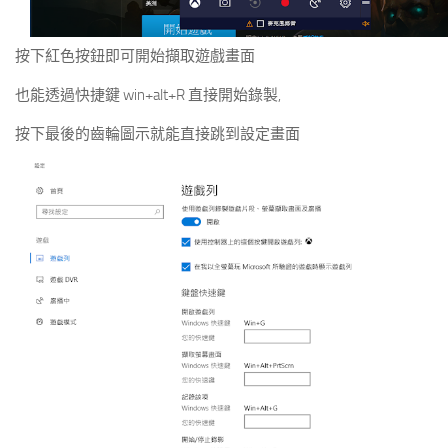
按下紅色按鈕即可開始擷取遊戲畫面
也能透過快捷鍵 win+alt+R 直接開始錄製,
按下最後的齒輪圖示就能直接跳到設定畫面