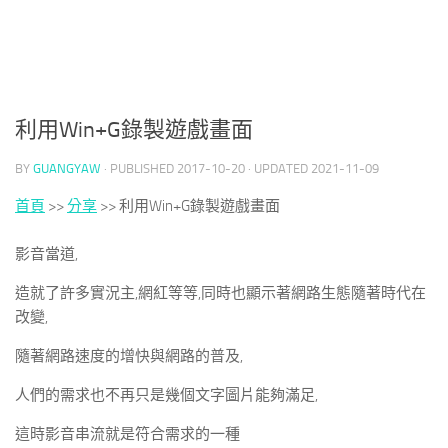
利用Win+G錄製遊戲畫面
BY
GUANGYAW
· PUBLISHED
2017-10-20
· UPDATED
2021-11-09
首頁
>>
分享
>>
利用Win+G錄製遊戲畫面
影音當道,
造就了許多實況主,網紅等等,同時也顯示著網路生態隨著時代在
改變,
隨著網路速度的增快與網路的普及,
人們的需求也不再只是幾個文字圖片能夠滿足,
這時影音串流就是符合需求的一種