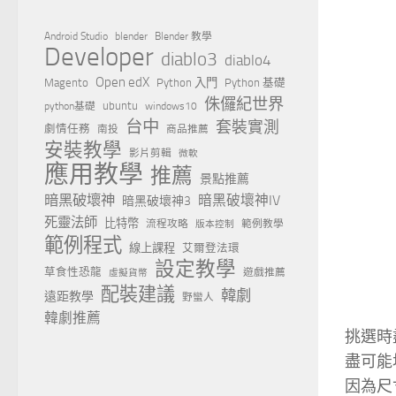
Android Studio
blender
Blender 教學
Developer
diablo3
diablo4
Open edX
Magento
Python 入門
Python 基礎
侏儸紀世界
ubuntu
python基礎
windows10
台中
套裝實測
劇情任務
南投
商品推薦
安裝教學
影片剪輯
微軟
應用教學
推薦
景點推薦
暗黑破壞神
暗黑破壞神IV
暗黑破壞神3
死靈法師
比特幣
流程攻略
範例教學
版本控制
範例程式
線上課程
艾爾登法環
設定教學
草食性恐龍
遊戲推薦
虛擬貨幣
配裝建議
韓劇
遠距教學
野蠻人
韓劇推薦
挑選時
盡可能
因為尺