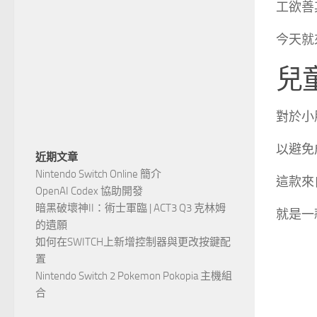
工欲善
今天就
兒童
對於小
以避免
近期文章
Nintendo Switch Online 簡介
這款來自義
OpenAI Codex 協助開發
暗黑破壞神II：術士軍臨 | ACT3 Q3 克林姆
就是一
的遺願
如何在SWITCH上新增控制器與更改按鍵配
置
Nintendo Switch 2 Pokemon Pokopia 主機組
合