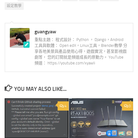
設定教學
guangyaw
重點主題： 程式設計： Python ， Django，Android
工具與軟體： Open edX，Linux工具，Blender教學 分
享各地美景與產品使用心得，遊戲實況，甚至影視戲
劇等， 您的訂閱就是頻道成長的原動力。 YouTube
頻道： https://youtube.com/xyawli
YOU MAY ALSO LIKE...
4
0