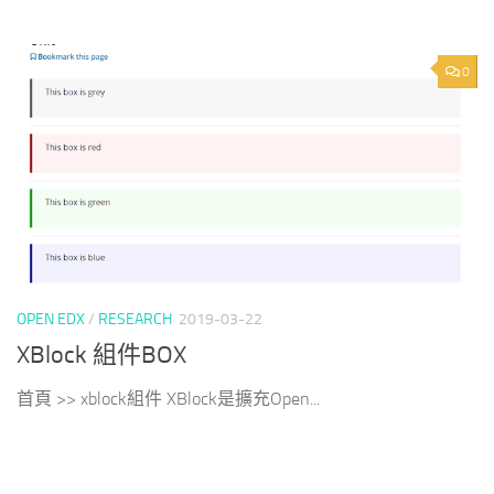
0
OPEN EDX
/
RESEARCH
2019-03-22
XBlock 組件BOX
首頁 >> xblock組件 XBlock是擴充Open...