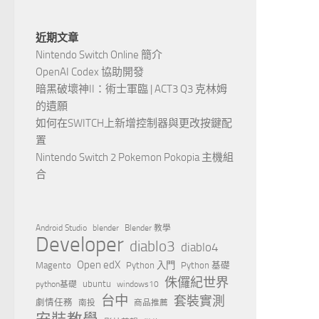
近期文章
Nintendo Switch Online 簡介
OpenAI Codex 協助開發
暗黑破壞神II：術士軍臨 | ACT3 Q3 克林姆
的遺願
如何在SWITCH上新增控制器與更改按鍵配
置
Nintendo Switch 2 Pokemon Pokopia 主機組
合
Android Studio
blender
Blender 教學
Developer
diablo3
diablo4
Open edX
Magento
Python 入門
Python 基礎
侏儸紀世界
ubuntu
python基礎
windows10
台中
套裝實測
劇情任務
南投
商品推薦