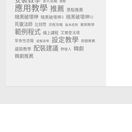
安裝教學
影片剪輯
微軟
應用教學
推薦
景點推薦
暗黑破壞神
暗黑破壞神IV
暗黑破壞神3
死靈法師
比特幣
流程攻略
範例教學
版本控制
範例程式
線上課程
艾爾登法環
設定教學
草食性恐龍
遊戲推薦
虛擬貨幣
配裝建議
韓劇
遠距教學
野蠻人
韓劇推薦