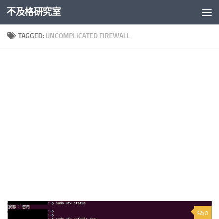
不及格研究室
Skip to content
TAGGED:
UNCOMPLICATED FIREWALL
0