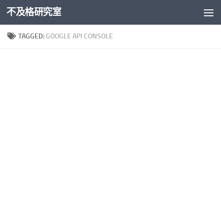
不及格研究室
Skip to content
TAGGED:
GOOGLE API CONSOLE