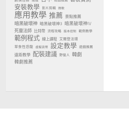
劇情任務
南投
商品推薦
安裝教學
影片剪輯
微軟
應用教學
推薦
景點推薦
暗黑破壞神
暗黑破壞神IV
暗黑破壞神3
死靈法師
比特幣
流程攻略
範例教學
版本控制
範例程式
線上課程
艾爾登法環
設定教學
草食性恐龍
遊戲推薦
虛擬貨幣
配裝建議
韓劇
遠距教學
野蠻人
韓劇推薦