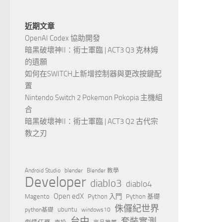
近期文章
OpenAI Codex 協助開發
暗黑破壞神II：術士軍臨 | ACT3 Q3 克林姆
的遺願
如何在SWITCH上新增控制器與更改按鍵配
置
Nintendo Switch 2 Pokemon Pokopia 主機組
合
暗黑破壞神II：術士軍臨 | ACT3 Q2 古代宗
教之刃
Android Studio
blender
Blender 教學
Developer
diablo3
diablo4
Open edX
Magento
Python 入門
Python 基礎
侏儸紀世界
ubuntu
python基礎
windows10
台中
套裝實測