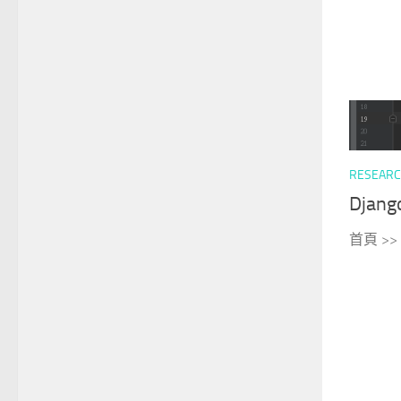
RESEAR
Dja
首頁 >> 