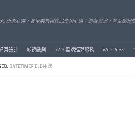
x/Android 研究心得，各地美景與產品使用心得，遊戲實況，甚
網頁設計
影視戲劇
AWS 雲端運算服務
WordPress
GED:
DATETIMEFIELD用法