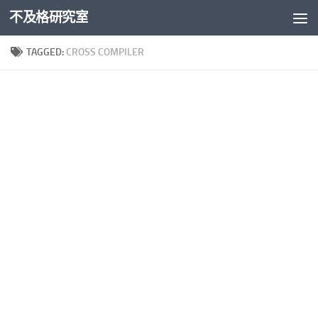
不及格研究室
Skip to content
TAGGED:
CROSS COMPILER