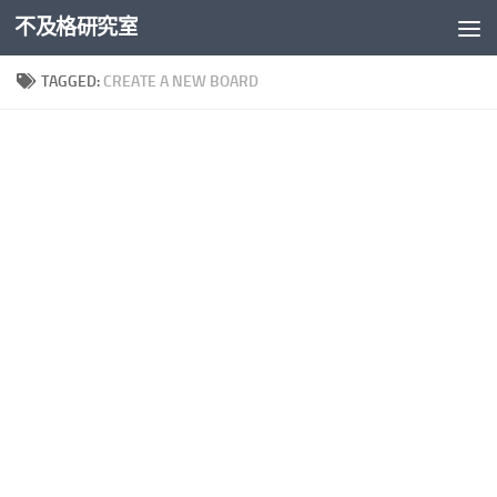
不及格研究室
Skip to content
TAGGED:
CREATE A NEW BOARD