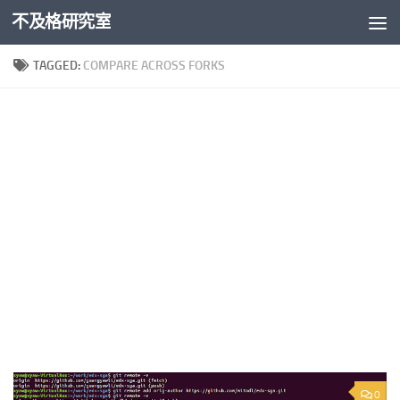
不及格研究室
Skip to content
TAGGED:
COMPARE ACROSS FORKS
0