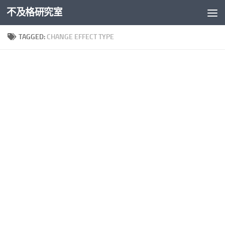
不及格研究室
Skip to content
TAGGED:
CHANGE EFFECT TYPE