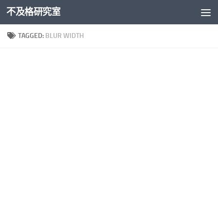
不及格研究室
Skip to content
TAGGED:
BLUR WIDTH