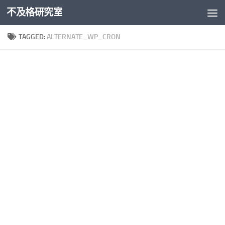
不及格研究室
Skip to content
TAGGED:
ALTERNATE_WP_CRON