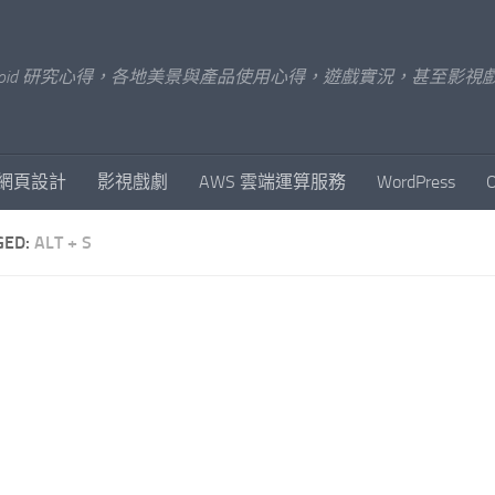
x/Android 研究心得，各地美景與產品使用心得，遊戲實況，甚
網頁設計
影視戲劇
AWS 雲端運算服務
WordPress
GED:
ALT + S