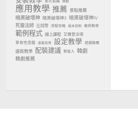
安裝教學
影片剪輯
微軟
應用教學
推薦
景點推薦
暗黑破壞神
暗黑破壞神IV
暗黑破壞神3
死靈法師
比特幣
流程攻略
範例教學
版本控制
範例程式
線上課程
艾爾登法環
設定教學
草食性恐龍
遊戲推薦
虛擬貨幣
配裝建議
韓劇
遠距教學
野蠻人
韓劇推薦