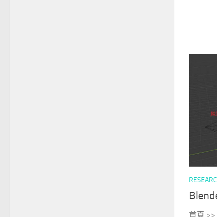
RESEAR
Blen
首頁 >> 