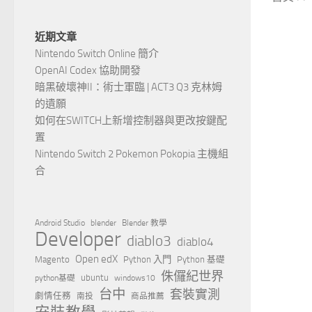
近期文章
Nintendo Switch Online 簡介
OpenAI Codex 協助開發
暗黑破壞神II：術士軍臨 | ACT3 Q3 克林姆
的遺願
如何在SWITCH上新增控制器與更改按鍵配
置
Nintendo Switch 2 Pokemon Pokopia 主機組
合
Android Studio
blender
Blender 教學
Developer
diablo3
diablo4
Open edX
Magento
Python 入門
Python 基礎
侏儸紀世界
ubuntu
python基礎
windows10
台中
套裝實測
劇情任務
南投
商品推薦