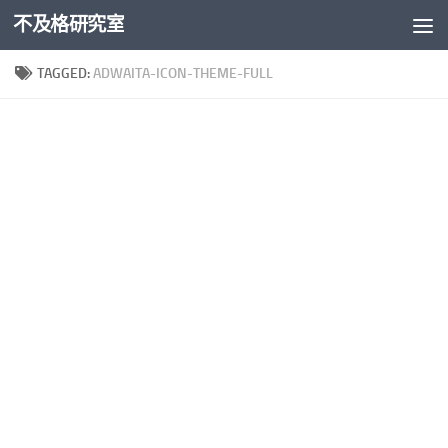
不及格研究室
Skip to content
TAGGED:
ADWAITA-ICON-THEME-FULL