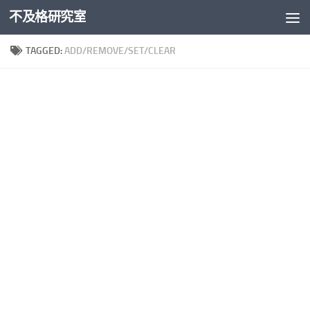
不及格研究室
Skip to content
TAGGED:
ADD/REMOVE/SET/CLEAR