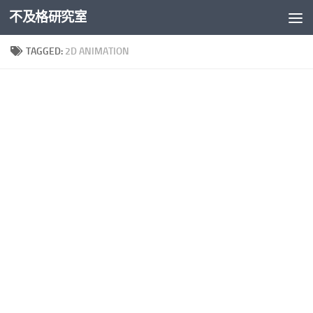
不及格研究室
Skip to content
TAGGED:
2D ANIMATION