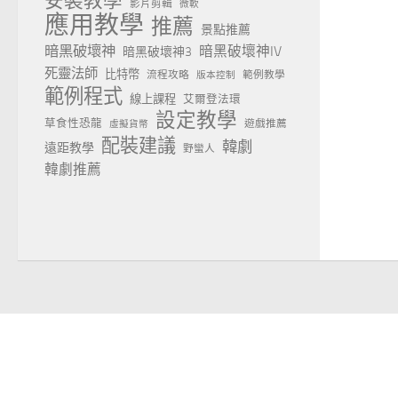
安裝教學
影片剪輯
微軟
應用教學
推薦
景點推薦
暗黑破壞神
暗黑破壞神IV
暗黑破壞神3
死靈法師
比特幣
流程攻略
範例教學
版本控制
範例程式
線上課程
艾爾登法環
設定教學
草食性恐龍
遊戲推薦
虛擬貨幣
配裝建議
韓劇
遠距教學
野蠻人
韓劇推薦