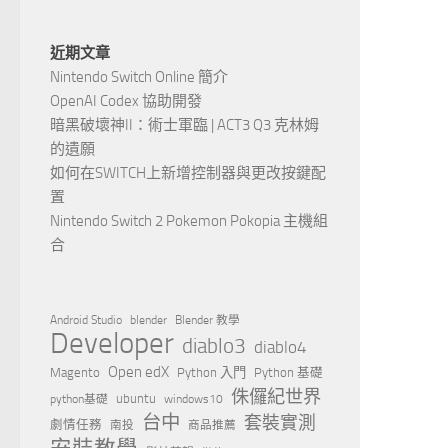
近期文章
Nintendo Switch Online 簡介
OpenAI Codex 協助開發
暗黑破壞神II：術士軍臨 | ACT3 Q3 克林姆
的遺願
如何在SWITCH上新增控制器與更改按鍵配
置
Nintendo Switch 2 Pokemon Pokopia 主機組
合
Android Studio
blender
Blender 教學
Developer
diablo3
diablo4
Open edX
Magento
Python 入門
Python 基礎
侏儸紀世界
ubuntu
python基礎
windows10
台中
套裝實測
劇情任務
南投
商品推薦