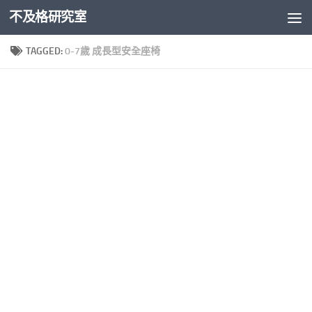
不及格研究室
Skip to content
TAGGED:
0-7歲 成長型安全座椅