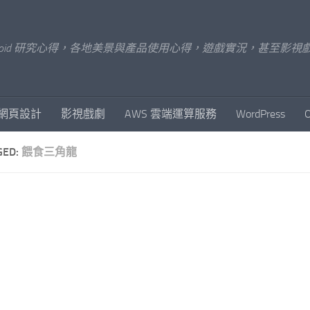
x/Android 研究心得，各地美景與產品使用心得，遊戲實況，甚
網頁設計
影視戲劇
AWS 雲端運算服務
WordPress
GED:
餵食三角龍