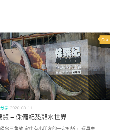
0
/
分享
2020-08-11
覽 – 侏儸紀恐龍水世界
> 餵食三角龍 家中有小朋友的一定知道， 玩具車...