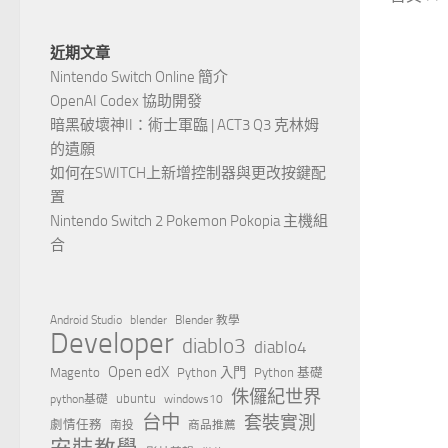
近期文章
Nintendo Switch Online 簡介
OpenAI Codex 協助開發
暗黑破壞神II：術士軍臨 | ACT3 Q3 克林姆
的遺願
如何在SWITCH上新增控制器與更改按鍵配
置
Nintendo Switch 2 Pokemon Pokopia 主機組
合
Android Studio
blender
Blender 教學
Developer
diablo3
diablo4
Open edX
Magento
Python 入門
Python 基礎
侏儸紀世界
ubuntu
python基礎
windows10
台中
套裝實測
劇情任務
南投
商品推薦