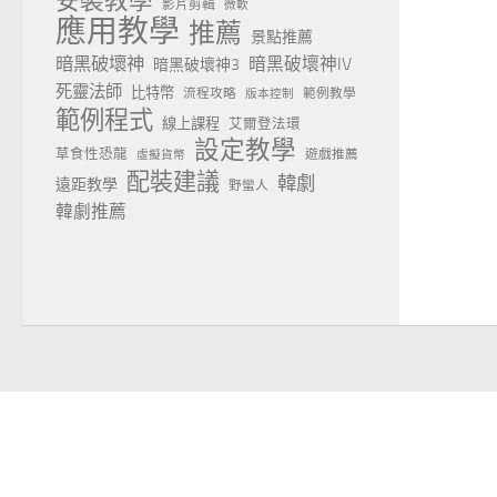
安裝教學
影片剪輯
微軟
應用教學
推薦
景點推薦
暗黑破壞神
暗黑破壞神IV
暗黑破壞神3
死靈法師
比特幣
流程攻略
範例教學
版本控制
範例程式
線上課程
艾爾登法環
設定教學
草食性恐龍
遊戲推薦
虛擬貨幣
配裝建議
韓劇
遠距教學
野蠻人
韓劇推薦