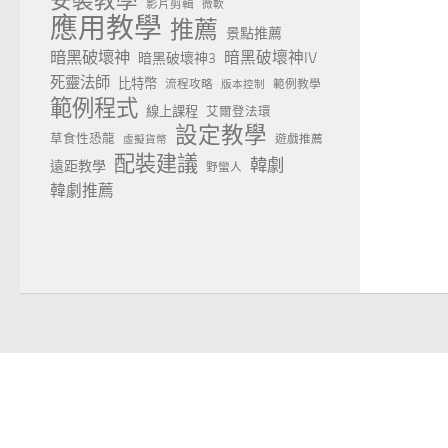
安裝教學
影片剪輯
微軟
應用教學
推薦
景點推薦
暗黑破壞神
暗黑破壞神IV
暗黑破壞神3
死靈法師
比特幣
流程攻略
範例教學
版本控制
範例程式
線上課程
艾爾登法環
設定教學
草食性恐龍
遊戲推薦
虛擬貨幣
配裝建議
韓劇
遠距教學
野蠻人
韓劇推薦