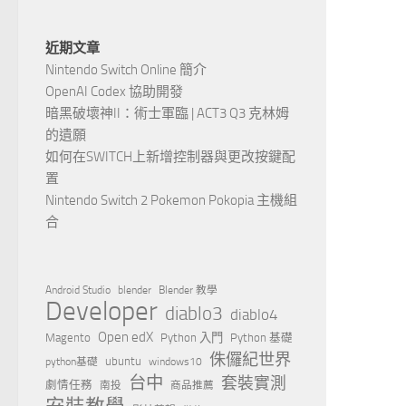
近期文章
Nintendo Switch Online 簡介
OpenAI Codex 協助開發
暗黑破壞神II：術士軍臨 | ACT3 Q3 克林姆
的遺願
如何在SWITCH上新增控制器與更改按鍵配
置
Nintendo Switch 2 Pokemon Pokopia 主機組
合
Android Studio
blender
Blender 教學
Developer
diablo3
diablo4
Open edX
Magento
Python 入門
Python 基礎
侏儸紀世界
ubuntu
python基礎
windows10
台中
套裝實測
劇情任務
南投
商品推薦