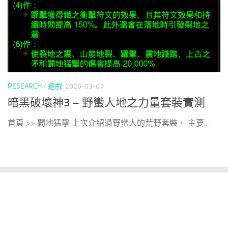
RESEARCH
/
遊戲
2020-03-07
暗黑破壞神3 – 野蠻人地之力量套裝實測
首頁 >> 闢地猛擊 上次介紹過野蠻人的荒野套裝， 主要...