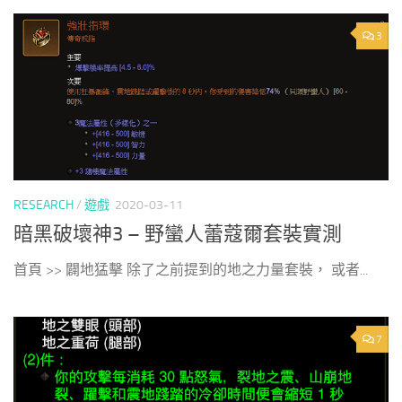
3
RESEARCH
/
遊戲
2020-03-11
暗黑破壞神3 – 野蠻人蕾蔻爾套裝實測
首頁 >> 闢地猛擊 除了之前提到的地之力量套裝， 或者...
7