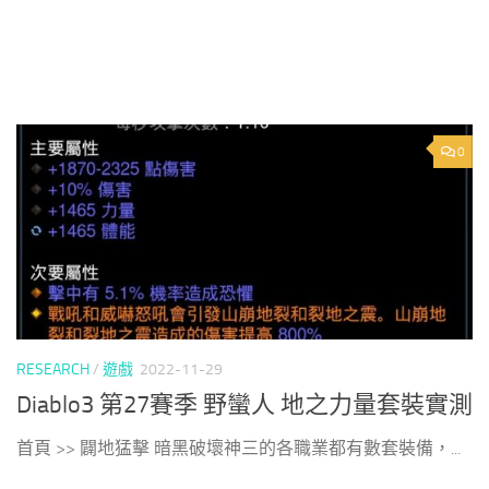
0
RESEARCH
/
遊戲
2022-11-29
Diablo3 第27賽季 野蠻人 地之力量套裝實測
首頁 >> 闢地猛擊 暗黑破壞神三的各職業都有數套裝備，...