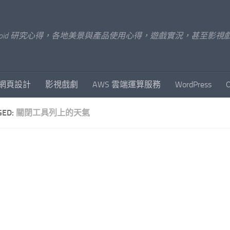
x/Android 研究心得，各地美景與產品使用心得，遊戲實況，甚
網頁設計
影視戲劇
AWS 雲端運算服務
WordPress
GED:
關閉工具列上的天氣