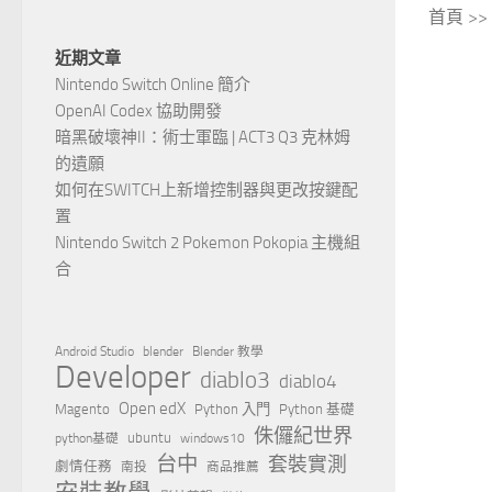
首頁 >>
近期文章
Nintendo Switch Online 簡介
OpenAI Codex 協助開發
暗黑破壞神II：術士軍臨 | ACT3 Q3 克林姆
的遺願
如何在SWITCH上新增控制器與更改按鍵配
置
Nintendo Switch 2 Pokemon Pokopia 主機組
合
Android Studio
blender
Blender 教學
Developer
diablo3
diablo4
Open edX
Magento
Python 入門
Python 基礎
侏儸紀世界
ubuntu
python基礎
windows10
台中
套裝實測
劇情任務
南投
商品推薦