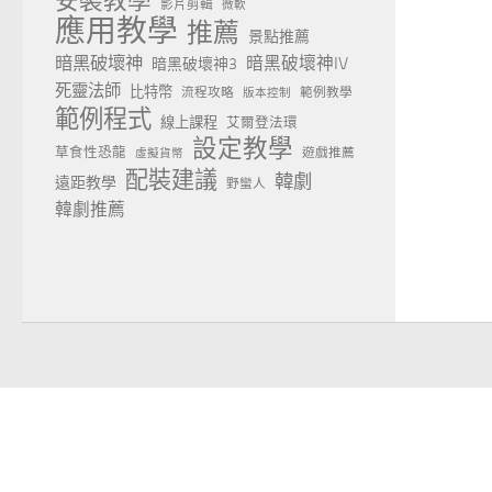
安裝教學
影片剪輯
微軟
應用教學
推薦
景點推薦
暗黑破壞神
暗黑破壞神IV
暗黑破壞神3
死靈法師
比特幣
流程攻略
範例教學
版本控制
範例程式
線上課程
艾爾登法環
設定教學
草食性恐龍
遊戲推薦
虛擬貨幣
配裝建議
韓劇
遠距教學
野蠻人
韓劇推薦