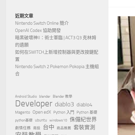
近期文章
Nintendo Switch Online 簡介
OpenAI Codex 協助開發
暗黑破壞神II：術士軍臨 | ACT3 Q3 克林姆
的遺願
如何在SWITCH上新增控制器與更改按鍵配
置
Nintendo Switch 2 Pokemon Pokopia 主機組
合
Android Studio
blender
Blender 教學
Developer
diablo3
diablo4
Open edX
Magento
Python 入門
Python 基礎
侏儸紀世界
ubuntu
python基礎
windows10
台中
套裝實測
劇情任務
南投
商品推薦