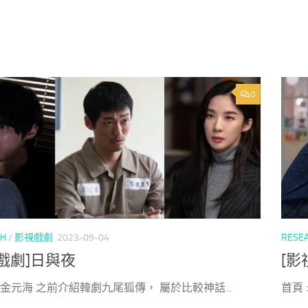
0
CH
/
影視戲劇
2023-09-04
RESE
戲劇]日與夜
[影
> 金元海 之前介紹韓劇九尾狐傳， 屬於比較神話...
首頁 