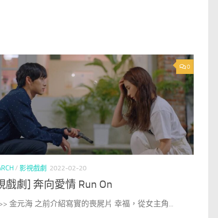
0
ARCH
/
影視戲劇
2022-02-20
視戲劇] 奔向愛情 Run On
>> 金元海 之前介紹寫實的喪屍片 幸福，從女主角...