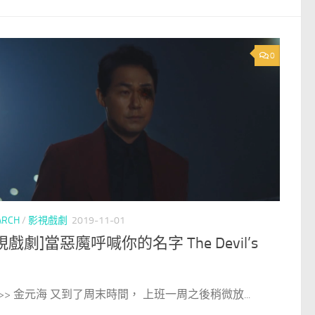
0
ARCH
/
影視戲劇
2019-11-01
視戲劇]當惡魔呼喊你的名字 The Devil’s
>> 金元海 又到了周末時間， 上班一周之後稍微放...