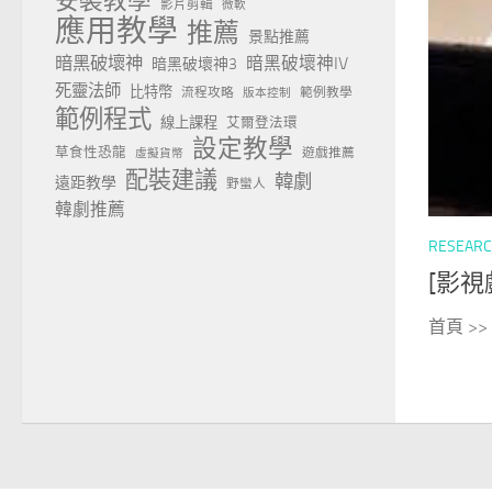
安裝教學
影片剪輯
微軟
應用教學
推薦
景點推薦
暗黑破壞神
暗黑破壞神IV
暗黑破壞神3
死靈法師
比特幣
流程攻略
範例教學
版本控制
範例程式
線上課程
艾爾登法環
設定教學
草食性恐龍
遊戲推薦
虛擬貨幣
配裝建議
韓劇
遠距教學
野蠻人
韓劇推薦
RESEAR
[影視戲
首頁 >