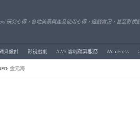
x/Android 研究心得，各地美景與產品使用心得，遊戲實況，甚
網頁設計
影視戲劇
AWS 雲端運算服務
WordPress
GED:
金元海