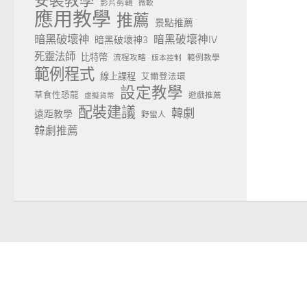
安裝教學
影片剪輯
微軟
應用教學
推薦
景點推薦
暗黑破壞神
暗黑破壞神IV
暗黑破壞神3
死靈法師
比特幣
流程攻略
範例教學
版本控制
範例程式
線上課程
艾爾登法環
設定教學
草食性恐龍
遊戲推薦
虛擬貨幣
配裝建議
韓劇
遠距教學
野蠻人
韓劇推薦