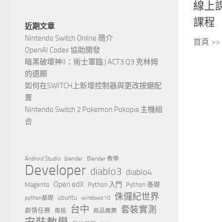
線上
課程
近期文章
Nintendo Switch Online 簡介
首頁 >
OpenAI Codex 協助開發
暗黑破壞神II：術士軍臨 | ACT3 Q3 克林姆
的遺願
如何在SWITCH上新增控制器與更改按鍵配
置
Nintendo Switch 2 Pokemon Pokopia 主機組
合
Android Studio
blender
Blender 教學
Developer
diablo3
diablo4
Open edX
Magento
Python 入門
Python 基礎
侏儸紀世界
ubuntu
python基礎
windows10
台中
套裝實測
劇情任務
南投
商品推薦